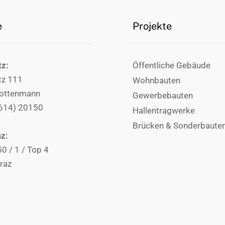
e
Projekte
tz:
Öffentliche Gebäude
tz 111
Wohnbauten
ottenmann
Gewerbebauten
3614) 20150
Hallentragwerke
Brücken & Sonderbaute
az:
50 / 1 / Top 4
raz