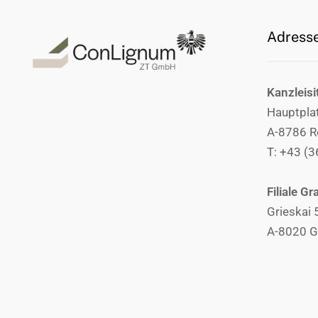
Adress
Kanzleisi
Hauptpla
A-8786 R
T: +43 (
Filiale Gr
Grieskai 
A-8020 G