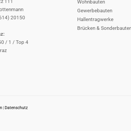
tz 111
Wohnbauten
ottenmann
Gewerbebauten
3614) 20150
Hallentragwerke
Brücken & Sonderbaute
az:
50 / 1 / Top 4
raz
m
|
Datenschutz