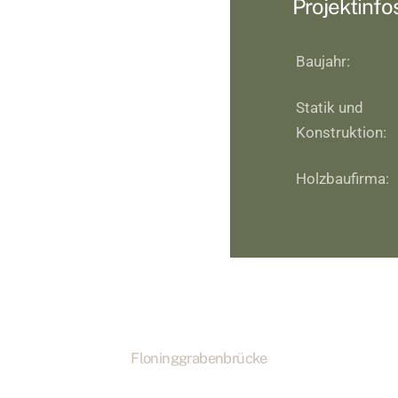
Projektinfo
Baujahr:
Statik und
Konstruktion:
Holzbaufirma:
Floninggrabenbrücke