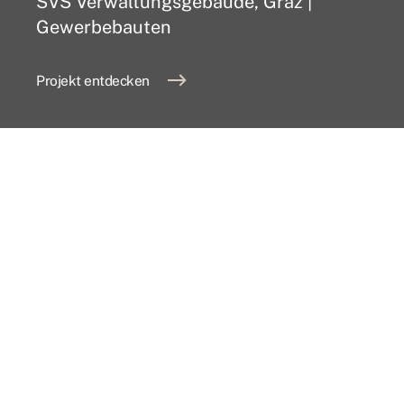
SVS Verwaltungsgebäude, Graz |
Gewerbebauten
Projekt entdecken
Innovative Lösungen mit Holz
ConLignum ZT GmbH -
Das Ingenieurbüro für
Tragwerksplanung im
Holzbau