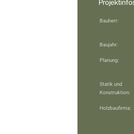
Projektinfo
Bauherr:
Baujahr:
Planung:
Statik und
Konstruktion:
Holzbaufirma: