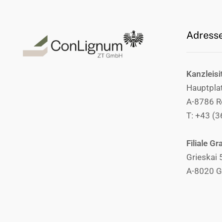
Adress
Kanzleisi
Hauptpla
A-8786 R
T: +43 (
Filiale Gr
Grieskai 
A-8020 G