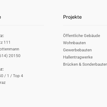
e
Projekte
tz:
Öffentliche Gebäude
tz 111
Wohnbauten
ottenmann
Gewerbebauten
3614) 20150
Hallentragwerke
Brücken & Sonderbaute
az:
50 / 1 / Top 4
raz