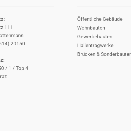
tz:
Öffentliche Gebäude
tz 111
Wohnbauten
ottenmann
Gewerbebauten
3614) 20150
Hallentragwerke
Brücken & Sonderbaute
az:
50 / 1 / Top 4
raz