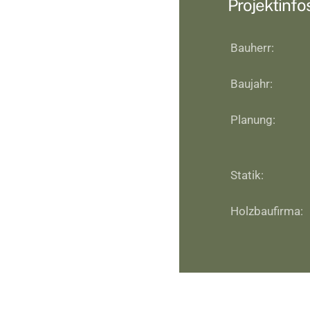
Projektinfo
Bauherr:
Baujahr:
Planung:
Statik:
Holzbaufirma: