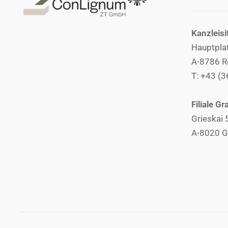
Kanzleisi
Hauptpla
A-8786 R
T: +43 (
Filiale Gr
Grieskai 
A-8020 G