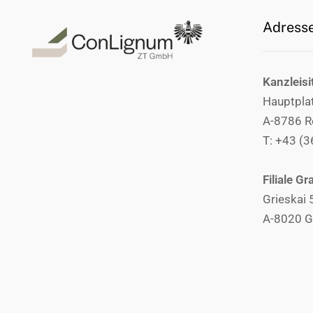
Adress
Kanzleisi
Hauptpla
A-8786 R
T: +43 (
Filiale Gr
Grieskai 
A-8020 G