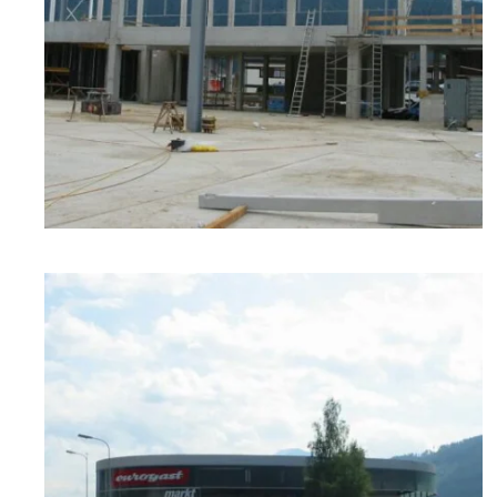
zoom +
zoom +