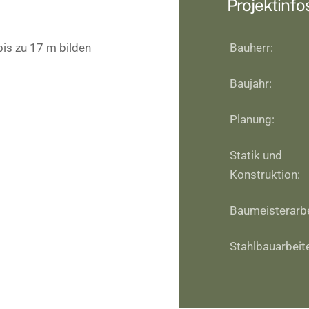
Projektinfo
is zu 17 m bilden
Bauherr:
Baujahr:
Planung:
Statik und
Konstruktion:
Baumeisterarbe
Stahlbauarbeit