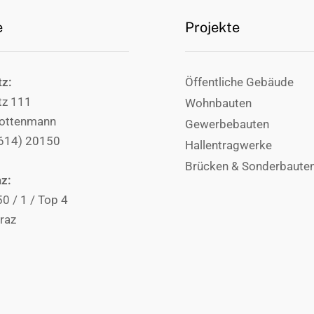
e
Projekte
tz:
Öffentliche Gebäude
tz 111
Wohnbauten
ottenmann
Gewerbebauten
3614) 20150
Hallentragwerke
Brücken & Sonderbaute
az:
50 / 1 / Top 4
raz