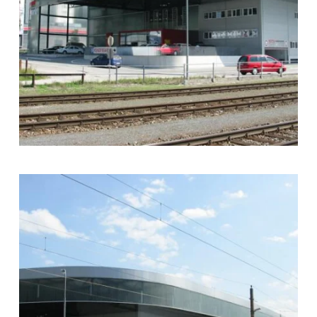
zoom +
zoom +