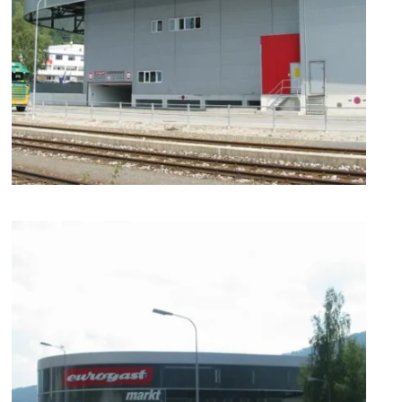
zoom +
zoom +