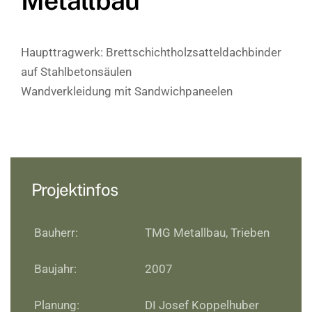
Metallbau
Haupttragwerk: Brettschichtholzsatteldachbinder
auf Stahlbetonsäulen
Wandverkleidung mit Sandwichpaneelen
Projektinfos
Bauherr:
TMG Metallbau, Trieben
Baujahr:
2007
Planung:
DI Josef Koppelhuber