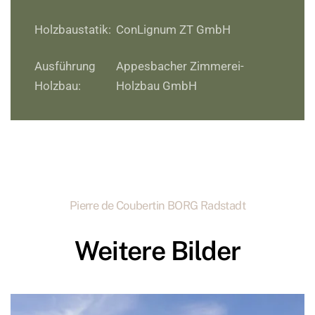
Holzbaustatik:
ConLignum ZT GmbH
Ausführung
Appesbacher Zimmerei-
Holzbau:
Holzbau GmbH
Pierre de Coubertin BORG Radstadt
Weitere Bilder