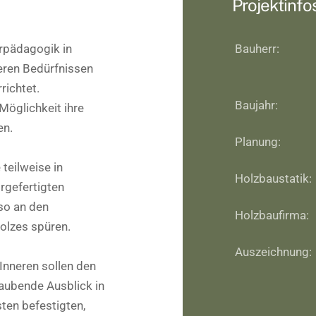
Projektinfo
rpädagogik in
Bauherr:
eren Bedürfnissen
richtet.
Baujahr:
Möglichkeit ihre
en.
Planung:
teilweise in
Holzbaustatik:
rgefertigten
so an den
Holzbaufirma:
olzes spüren.
Auszeichnung:
Inneren sollen den
raubende Ausblick in
ten befestigten,