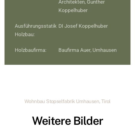
Architekten, Gunther
Koppelhuber
Ausführungsstatik
DI Josef Koppelhuber
Holzbau:
Holzbaufirma:
Baufirma Auer, Umhausen
Wohnbau Stopselfabrik Umhausen, Tirol
Weitere Bilder